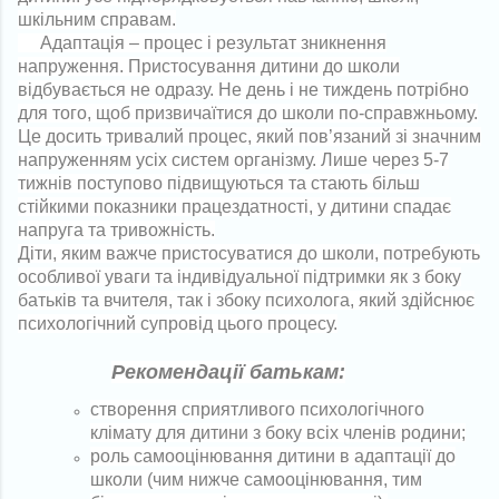
шкільним справам.
Адаптація
– процес і результат зникнення
напруження. Пристосування дитини до школи
відбувається не одразу. Не день і не тиждень потрібно
для того, щоб призвичаїтися до школи по-справжньому.
Це досить тривалий процес, який пов’язаний зі значним
напруженням усіх систем організму. Лише через 5-7
тижнів поступово підвищуються та стають більш
стійкими показники працездатності, у дитини спадає
напруга та тривожність.
Діти, яким важче пристосуватися до школи, потребують
особливої уваги та індивідуальної підтримки як з боку
батьків та вчителя, так і збоку психолога, який здійснює
психологічний cупровід цього процесу.
Рекомендації батькам:
створення сприятливого психологічного
клімату для дитини з боку всіх членів родини;
роль самооцінювання дитини в адаптації до
школи (чим нижче самооцінювання, тим