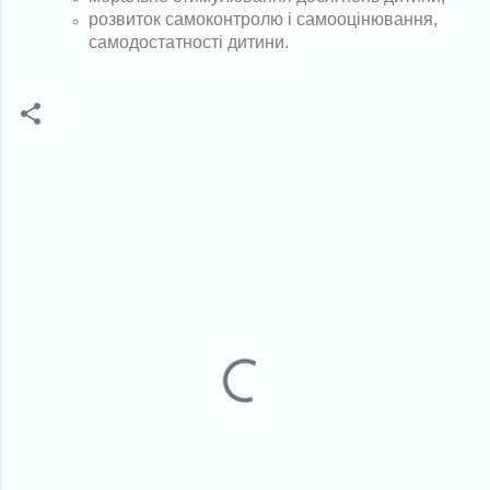
розвиток самоконтролю і самооцінювання,
самодостатності дитини.
К
о
м
е
н
т
а
р
і