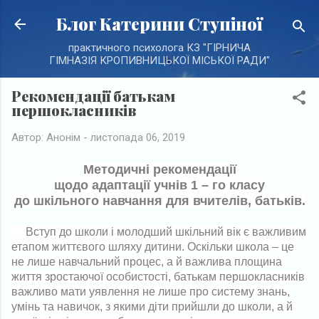
Перейти до основного вмісту
Блог Катерини Ступіної
практичного психолога КЗ "ГІРНИЧА
ГІМНАЗІЯ КРОПИВНИЦЬКОЇ МІСЬКОЇ РАДИ"
Рекомендації батькам
першокласників
Автор:
Анонім
-
листопада 06, 2019
Методичні рекомендації
щодо адаптації учнів 1 – го класу
до шкільного навчання для вчителів, батьків.
Вступ до школи і молодший шкільний вік є важливим
етапом життєвого шляху дитини. Оскільки школа – це
не лише навчальний процес, а й важлива площина
життя зростаючої особистості, батькам першокласників
важливо мати уявлення не лише про систему знань,
умінь та навичок, з якими діти прийшли до школи, а й