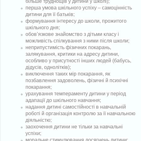
більше труднощів у дитини у школі);
перша умова шкільного успіху – самоцінність
дитини для її батьків;
формування інтересу до школи, прожитого
шкільного дня;
обов’язкове знайомство з дітьми класу і
можливість спілкування з ними після школи;
неприпустимість фізичних покарань,
залякування, критики на адресу дитини,
особливо у присутності інших людей (бабусь,
дідусів, однолітків);
виключення таких мір покарання, як
позбавлення задоволень, фізичні й психічні
покарання;
урахування темпераменту дитини у період
адапації до шкільного навчання;
надання дитині самостійності в навчальній
роботі й організація контролю за її навчальною
діяльністю;
заохочення дитини не тільки за навчальні
успіхи;
моральне стимулювання досягнень дитини;