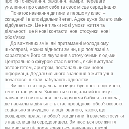
про їхні очікування, бажання, наміри, переваги,
уявлення про самих себе та своє місце серед інших.
Початок навчання дитини в першому класі –
складний і відповідальний етап. Адже дуже багато змін
відбувається. Це не тільки нові умови життя та
діяльності, це й нові контакти, нові стосунки, нові
обов’язки.
До важливих змін, які притаманні молодшому
школяреві, можна віднести зміни, що пов’язані з
характером його спілкування з оточуючими людьми.
Центральною фігурою стає вчитель, який виступає
авторитетом, арбітром, постачальником нової
інформації. Дедалі більшого значення в житті учня
початкової школи набувають однолітки.
Змінюється соціальна позиція: був просто дитиною,
тепер став учнем. Змінюється соціальний інститут
навчання і виховання: не садочок чи бабуся, а школа,
де навчальна діяльність стає провідною, обов’язковою,
соціально значущою та оцінюваною, такою, що
розширює права та обов’язки дитини, її взаємостосунки
з навколишнім середовищем. Змінюється все життя
дитини: усе підпорядковується навчанню, школі,