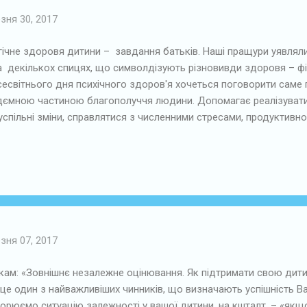
зня 30, 2017
ічне здоровя дитини – завдання батьків. Наші пращури уявляли
а декількох спицях, що символдізують різновивди здоровя – фі
есвітнього дня психічного здоров'я хочеться поговорити саме 
ідємною частиною благополуччя людини. Допомагає реалізуватис
успільні зміни, справлятися з численними стресами, продуктивно
асвідчує — кількість психічних відхилень у дітей невпинно зрос
чного та психологічного здоровя власної дитини. Як не допусти
ежити стресову ситуацію? Потурбуємось про тіло: • намагайтес
ття дитини; • побільше сну, відпочинку, позитивних вражень; • о
зня 07, 2017
кам: «Зовнішнє незалежне оцінювання. Як підтримати свою дити
 це один з найважливіших чинників, що визначають успішність Ва
орюємо ситуацію залежності у вашої дитини, на кшталт, – «якщо 