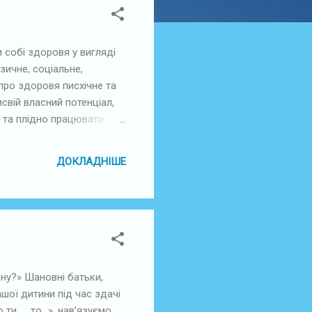
 собі здоровя у вигляді
зичне, соціальне,
про здоровя писхічне та
вій власний потенціал,
 та плідно працювати.
тає. Тому дуже важливо
ти психологічних травм у
ДОКЛАДНІШЕ
ь якомога менше
р...
ну?» Шановні батьки,
шої дитини під час здачі
ти …, то…», нав’язуємо