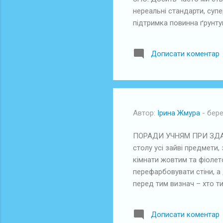
нереальні стандарти, суп
підтримка повинна ґрунту
дитину – значить вірити в
труднощі при підтримці т
Дописати коментар
дитині своє задоволення в
завданнями, створивши у 
батьки повинні мати мужні.
Автор:
Ірина Жмура
-
бере
ПОРАДИ УЧНЯМ ПРИ ЗДАЧІ 
столу усі зайві предмети
кімнати жовтим та фіолет
перефарбовувати стіни, а
перед тим визнач – хто т
оточуючим: «Я займаюся ч
найважчого, але посильно
Дописати коментар
(психологи встановили, що