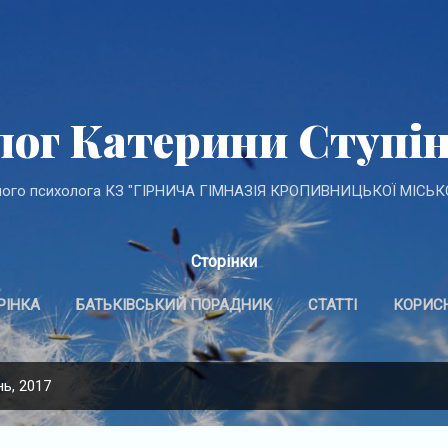
Перейти до основного вмісту
лог Катерини Ступін
ного психолога КЗ "ГІРНИЧА ГІМНАЗІЯ КРОПИВНИЦЬКОЇ МІСЬК
Сторінки
РІНКА
БАТЬКІВСЬКИЙ ПОРАДНИК
СТАТТІ
КОРИС
ЬТЮ
ОСОБИСТА ГІДНІСТЬ БЕЗПЕКА ЖИТТЯ ГРОМАДЯНСЬК
ь, 2017
БАТЬКАМ