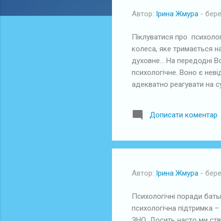
л
Автор:
Ірина Жмура
-
бере
і
к
Піклуватися про психолог
а
колеса, яке тримається н
духовне… На передодні Вс
ц
психологічне. Воно є нев
і
адекватно реагувати на с
ї
Невблаганна статистика з
опікуватися станом психі
Дописати коментар
дитини чи допомогти пер
змінювати звичний ритм жи
Автор:
Ірина Жмура
-
бере
Психологічні поради бать
психологічна підтримка –
ЗНО. Досить часто ми ств