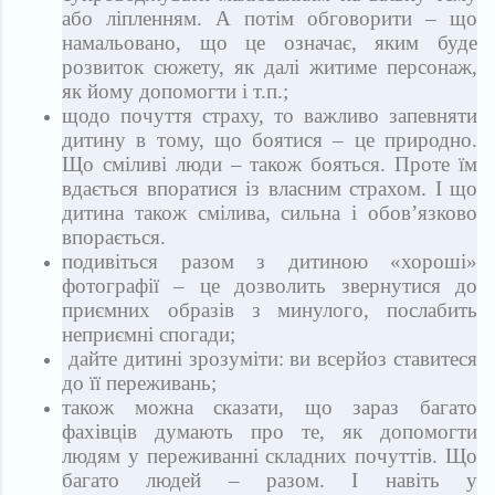
або ліпленням. А потім обговорити – що
намальовано, що це означає, яким буде
розвиток сюжету, як далі житиме персонаж,
як йому допомогти і т.п.;
щодо почуття страху, то важливо запевняти
дитину в тому, що боятися – це природно.
Що сміливі люди – також бояться. Проте їм
вдається впоратися із власним страхом. І що
дитина також смілива, сильна і обов’язково
впорається.
подивіться разом з дитиною «хороші»
фотографії – це дозволить звернутися до
приємних образів з минулого, послабить
неприємні спогади;
дайте дитині зрозуміти: ви всерйоз ставитеся
до її переживань;
також можна сказати, що зараз багато
фахівців думають про те, як допомогти
людям у переживанні складних почуттів. Що
багато людей – разом. І навіть у