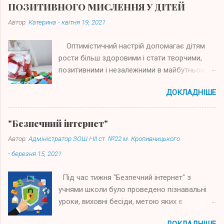
ПОЗИТИВНОГО МИСЛЕННЯ У ДІТЕЙ
Автор:
Катерина
-
квітня 19, 2021
Оптимістичний настрій допомагає дітям
рости більш здоровими і стати творчими,
позитивними і незалежними в майбутньому.
У всіх нас бувають важкі часи, які можуть
ДОКЛАДНІШЕ
тривати дні, тижні або навіть місяці.
Пережити такі періоди людям допомагає
позитивне мислення, ефекти якого науково
"Безпечний інтернет"
підтверджені. Психологи, використовуючи
Автор:
Адміністратор ЗОШ І-ІІІ ст. №22 м. Кропивницького
дані досліджень, встановили, що
-
березня 15, 2021
налаштування на успіх в конкретній справі
може сприяти підвищенню імунітету до
Під час тижня "Безпечний інтернет" з
деяких інфекційних захворювань. У випадку
учнями школи було проведено пізнавальні
з дітьми відбувається те ж саме. Як
уроки, виховні бесіди, метою яких є
формувати позитивне мислення у дітей?
сприяння залученню дітей до безпечного
Пропонуємо Вашій увазі чудову методику,
ДОКЛАДНІШЕ