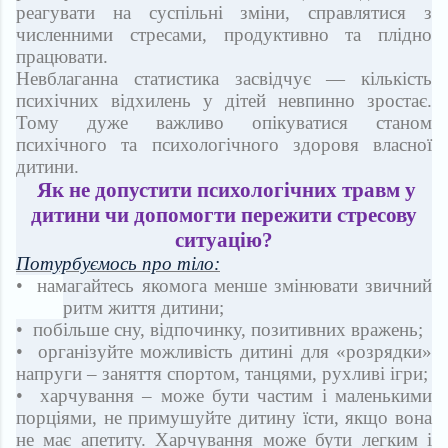
реагувати на суспільні зміни, справлятися з
численними стресами, продуктивно та плідно
працювати.
Невблаганна статистика засвідчує — кількість
психічних відхилень у дітей невпинно зростає.
Тому дуже важливо опікуватися станом
психічного та психологічного здоровя власної
дитини.
Як не допустити психологічних травм у
дитини чи допомогти пережити стресову
ситуацію?
Потурбуємось про тіло:
• намагайтесь якомога менше змінювати звичний
ритм життя дитини;
• побільше сну, відпочинку, позитивних вражень;
• організуйте можливість дитині для «розрядки»
напруги – заняття спортом, танцями, рухливі ігри;
• харчування – може бути частим і маленькими
порціями, не примушуйте дитину їсти, якщо вона
не має апетиту. Харчування може бути легким і