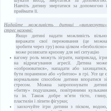
шукати вихід, звертатися за допомогою.
Навчіть дитину звертатися за допомогою і
приймати її.
Надайте можливість дитниі «виплеснути»
стрес назовні:
Якщо дитині надати можливість вільно
виражати свої переживання (це можна
зробити через гру) вона цілком «безболісно»
може розвязати кризову для неї ситуацію
вагому роль можуть зіграти, наприклад, ігри
на відреагування агресії. Дитина може
«озброюватися», нападати або захищатися,
бути пораненою або «убитою» в грі. Усе це є
нормальним способом дитини впоратися зі
стресом. Можна запропонувати дитині
«битву» подушками, повітряними кульками
та ін. Також добре м’яти тісто, глину,
пластилін і ліпити фігурки;
заохочуйте ігри дитини з піском, водою,