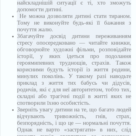
найскладнішій ситуації є ті, хто зможуть
допомогти дитині.
Не можна дозволяти дитині стати тираном.
Тому не виконуйте будь-які її бажання з
почуття жалю.
Збагачуйте досвід дитини переживанням
стресу опосередковано — читайте книжки,
обговорюйте художні фільми, розповідайте
історії, у яких ідеться про подолання
героямипевних труднощів, страхів. Також
корисними будуть історії із життя родини,
минулих поколінь. У такому разі наводьте
приклад з життя тих бабусь чи дідусів,
родичів, які є для неї авторитетом, тобто тих,
складні або трагічні події в житті яких не
спотворили їхню особистість.
Зверніть увагу дитини на те, що багато людей
відчувають тривожність, гнів, страх,
безпорядність, і що це — нормальні почуття.
Однак не варто «застрягати» в них, слід