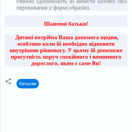
глиною (допоможіть їй винести назовні свої
переживання у формі образів).
Шановні батьки!
Дитині потрібна Ваша допомога щодня,
особливо коли їй необхідно відновити
внутрішню рівновагу. У цьому їй допоможе
присутність поруч спокійного і впевненого
дорослого, яким є саме Ви!
батькам
К
о
м
е
н