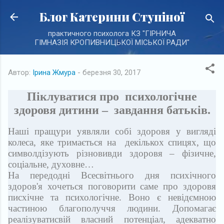
Перейти до основного вмісту
Блог Катерини Ступіної
практичного психолога КЗ "ГІРНИЧА
ГІМНАЗІЯ КРОПИВНИЦЬКОЇ МІСЬКОЇ РАДИ"
Автор:
Ірина Жмура
-
березня 30, 2017
Піклуватися про психологічне
здоровя дитини – завдання батьків.
Наші пращури уявляли собі здоровя у вигляді
колеса, яке тримається на декількох спицях, що
символдізують різновивди здоровя – фізичне,
соціальне, духовне…
На передодні Всесвітнього дня психічного
здоров'я хочеться поговорити саме про здоровя
писхічне та психологічне. Воно є невідємною
частиною благополуччя людини. Допомагає
реалізуватисвій власний потенціал, адекватно