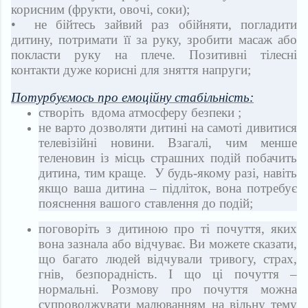
корисним (фрукти, овочі, соки);
• не бійтесь зайвий раз обійняти, погладити
дитину, потримати її за руку, зробити масаж або
покласти руку на плече. Позитивні тілесні
контакти дуже корисні для зняття напруги;
Потурбуємось про емоційну стабільність:
створіть вдома атмосферу безпеки ;
не варто дозволяти дитині на самоті дивитися
телевізійні новини. Взагалі, чим менше
теленовин із місць страшних подій побачить
дитина, тим краще. У будь-якому разі, навіть
якщо ваша дитина – підліток, вона потребує
пояснення вашого ставлення до подій;
поговоріть з дитиною про ті почуття, яких
вона зазнала або відчуває. Ви можете сказати,
що багато людей відчували тривогу, страх,
гнів, безпорадність. І що ці почуття –
нормальні. Розмову про почуття можна
супроводжувати малюванням на вільну тему