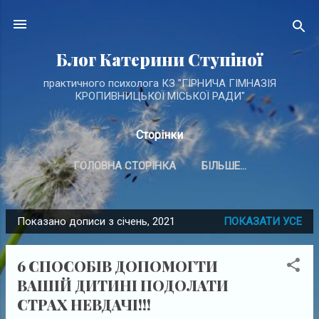
Перейти до основного вмісту
Блог Катерини Ступіної
практичного психолога КЗ "ГІРНИЧА ГІМНАЗІЯ
КРОПИВНИЦЬКОЇ МІСЬКОЇ РАДИ"
Сторінки
ГОЛОВНА СТОРІНКА
БІЛЬШЕ…
Показано дописи з січень, 2021
ПОКАЗАТИ УСЕ
П
у
6 СПОСОБІВ ДОПОМОГТИ
б
ВАШІЙ ДИТИНІ ПОДОЛАТИ
л
СТРАХ НЕВДАЧІ!!!
і